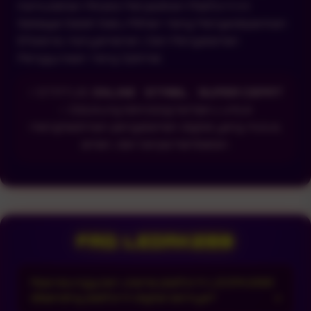
Kemudahan Akses Menjadikan Platform Ini
Sebagai Salah Satu Pilihan Yang Mengedepankan
Efisiensi, Kenyamanan, Dan Pengalaman
Penggunaan Yang Optimal.
⚡ STATUS:
ONLINE • STABIL • SUPER CEPAT
— Didukung teknologi terbaru untuk
menghadirkan pengalaman digital yang mulus,
aman, dan tanpa hambatan.
FAQ LEDAK288
Apa keunggulan utama platform LEDAK288
dibanding platform digital lainnya?