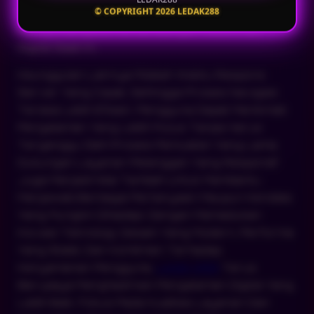
LEDAK288
Agar Kualitas Layanan Tetap Optimal Serta
© COPYRIGHT 2026 LEDAK288
Mampu Mengikuti Perkembangan Kebutuhan
Digital Saat Ini.
Keunggulan Lainnya Adalah Waktu Respons
Server Yang Cepat, Sehingga Proses Navigasi
Terasa Lebih Efisien. Pengguna Dapat Menikmati
Pengalaman Yang Lebih Mulus Tanpa Harus
Terganggu Oleh Proses Pemuatan Yang Lama.
Dukungan Layanan Pelanggan Yang Responsif
Juga Menjadi Nilai Tambah Untuk Membantu
Menjawab Berbagai Pertanyaan Maupun Kendala
Yang Mungkin Dihadapi. Dengan Memadukan
Inovasi Teknologi, Desain Yang Modern, Performa
Yang Stabil, Dan Komitmen Terhadap
Kenyamanan Pengguna,
Ledak 288
Terus
Berupaya Menghadirkan Pengalaman Digital Yang
Lebih Baik. Fokus Pada Kualitas Layanan Dan